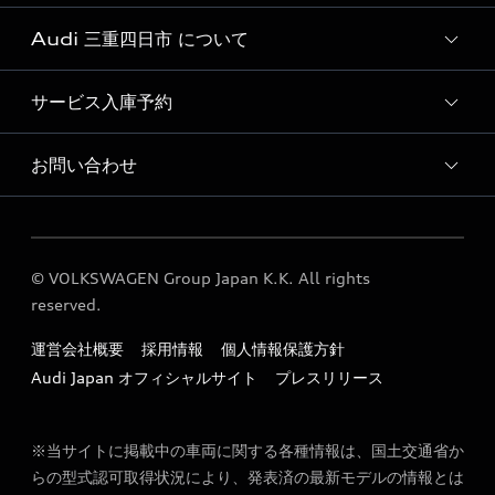
Audi 三重四日市 について
おすすめ認定中古車
Audi認定中古車検索
サービス入庫予約
Audi 三重四日市 店舗情報
Audi 三重四日市 認定中古車コーナー
お問い合わせ
Audi 三重四日市 サービス入庫予約
Audi 三重四日市 運営会社概要
各種お問い合わせ
定期点検 / 車検 料金表
© VOLKSWAGEN Group Japan K.K. All rights
Audi 三重四日市 公式LINEアカウント
reserved.
運営会社概要
採用情報
個人情報保護方針
Audi Japan オフィシャルサイト
プレスリリース
※当サイトに掲載中の車両に関する各種情報は、国土交通省か
らの型式認可取得状況により、発表済の最新モデルの情報とは