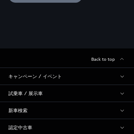
Back to top
キャンペーン / イベント
試乗車 / 展示車
全国統一イベント
ディーラー独自イベント
新車検索
試乗予約
試乗車・展示車一覧
認定中古車
新車検索